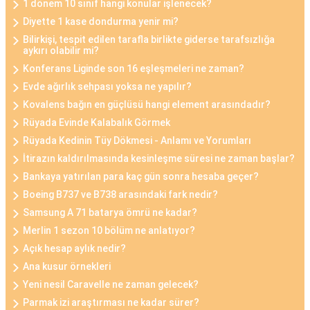
1 dönem 10 sınıf hangi konular işlenecek?
Diyette 1 kase dondurma yenir mi?
Bilirkişi, tespit edilen tarafla birlikte giderse tarafsızlığa
aykırı olabilir mi?
Konferans Liginde son 16 eşleşmeleri ne zaman?
Evde ağırlık sehpası yoksa ne yapılır?
Kovalens bağın en güçlüsü hangi element arasındadır?
Rüyada Evinde Kalabalık Görmek
Rüyada Kedinin Tüy Dökmesi - Anlamı ve Yorumları
İtirazın kaldırılmasında kesinleşme süresi ne zaman başlar?
Bankaya yatırılan para kaç gün sonra hesaba geçer?
Boeing B737 ve B738 arasındaki fark nedir?
Samsung A 71 batarya ömrü ne kadar?
Merlin 1 sezon 10 bölüm ne anlatıyor?
Açık hesap aylık nedir?
Ana kusur örnekleri
Yeni nesil Caravelle ne zaman gelecek?
Parmak izi araştırması ne kadar sürer?