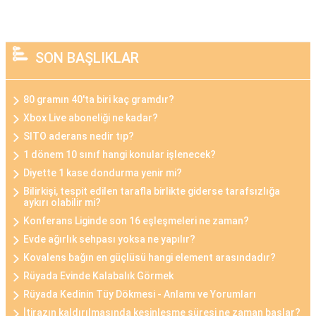
SON BAŞLIKLAR
80 gramın 40'ta biri kaç gramdır?
Xbox Live aboneliği ne kadar?
SITO aderans nedir tıp?
1 dönem 10 sınıf hangi konular işlenecek?
Diyette 1 kase dondurma yenir mi?
Bilirkişi, tespit edilen tarafla birlikte giderse tarafsızlığa
aykırı olabilir mi?
Konferans Liginde son 16 eşleşmeleri ne zaman?
Evde ağırlık sehpası yoksa ne yapılır?
Kovalens bağın en güçlüsü hangi element arasındadır?
Rüyada Evinde Kalabalık Görmek
Rüyada Kedinin Tüy Dökmesi - Anlamı ve Yorumları
İtirazın kaldırılmasında kesinleşme süresi ne zaman başlar?