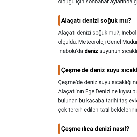
olduğu için sonbahar aylarında gi
Alaçatı denizi soğuk mu?
Alaçatı denizi soğuk mu?,
İnebo
ölçüldü. Meteoroloji Genel Müdü
İnebolu'da
deniz
suyunun sıcaklığ
Çeşme'de deniz suyu sıcakl
Çeşme'de deniz suyu sıcaklığı n
Alaçatı'nın Ege Denizi'ne kıyısı b
bulunan bu kasaba tarihi taş evle
çok tercih edilen tatil beldelerini
Çeşme ılıca denizi nasıl?