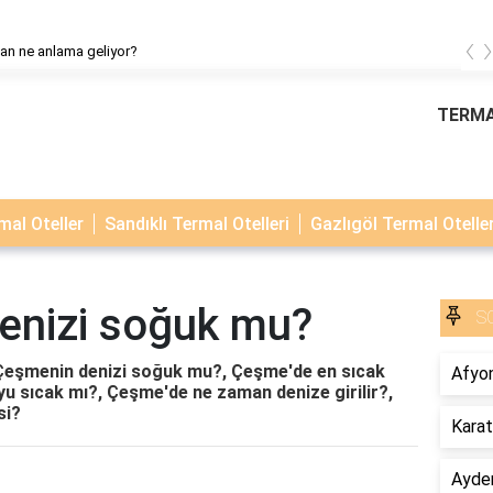
‹
lan ne anlama geliyor?
TERMA
al Oteller
Sandıklı Termal Otelleri
Gazlıgöl Termal Oteller
enizi soğuk mu?
S
Çeşmenin denizi soğuk mu?, Çeşme'de en sıcak
Afyon
yu sıcak mı?, Çeşme'de ne zaman denize girilir?,
si?
Karat
Ayder