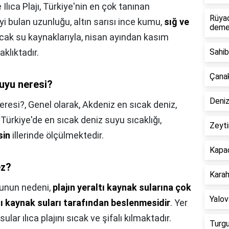
lıca Plajı, Türkiye'nin en çok tanınan
Rüya
eyi bulan uzunluğu, altın sarısı ince kumu,
sığ ve
deme
ıcak su kaynaklarıyla, nisan ayından kasım
aklıktadır.
Sahib
Çanak
suyu neresi?
Deniz
eresi?,
Genel olarak, Akdeniz en sıcak deniz,
Türkiye'de en sıcak deniz suyu sıcaklığı,
Zeyti
sin
illerinde ölçülmektedir.
Kapad
ez?
Karah
unun nedeni,
plajın yeraltı kaynak sularına çok
Yalov
ı kaynak suları tarafından beslenmesidir
. Yer
ular ılıca plajını sıcak ve şifalı kılmaktadır.
Turgu