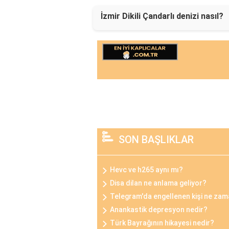
İzmir Dikili Çandarlı denizi nasıl?
SON BAŞLIKLAR
Hevc ve h265 aynı mı?
Disa dilan ne anlama geliyor?
Telegram'da engellenen kişi ne zama
Anankastik depresyon nedir?
Türk Bayrağının hikayesi nedir?