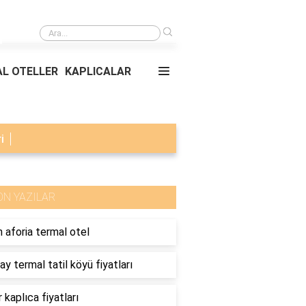
›
Disa dilan ne anlama geliyor?
L OTELLER
KAPLICALAR
i
ON YAZILAR
 aforia termal otel
ay termal tatil köyü fiyatları
 kaplıca fiyatları