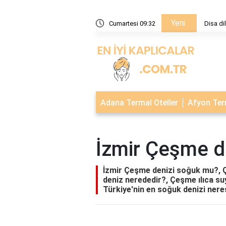
Yeni
ama geliyor?
Cumartesi 09:33
Disa di
Adana Termal Oteller
Afyon Term
İzmir Çeşme d
İzmir Çeşme denizi soğuk mu?, 
deniz nerededir?, Çeşme ılıca su
Türkiye'nin en soğuk denizi nere