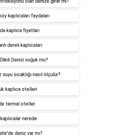
nfeksiyonu olan denize girilir mi?
köy kaplıcaları faydaları
da kaplıca fiyatları
nlı dereli kaplıcaları
 Dikili Denizi soğuk mu?
 suyu sıcaklığı nasıl ölçülür?
k kaplıca otelleri
de termal oteller
kaplıcalar nerede
ehir'de deniz var mı?