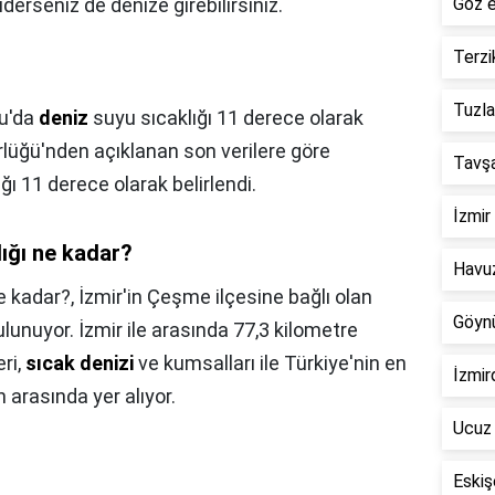
derseniz de denize girebilirsiniz.
Göz e
Terzi
Tuzla
lu'da
deniz
suyu sıcaklığı 11 derece olarak
rlüğü'nden açıklanan son verilere göre
Tavşa
ı 11 derece olarak belirlendi.
İzmir
ığı ne kadar?
Havuz
e kadar?,
İzmir'in Çeşme ilçesine bağlı olan
Göynü
ulunuyor. İzmir ile arasında 77,3 kilometre
ri,
sıcak denizi
ve kumsalları ile Türkiye'nin en
İzmir
n arasında yer alıyor.
Ucuz 
Eskiş