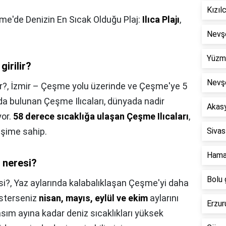
Kızıl
e'de Denizin En Sıcak Olduğu Plaj:
Ilıca Plajı
,
Nevşe
Yüzme
irilir?
Nevşe
r?,
İzmir – Çeşme yolu üzerinde ve Çeşme'ye 5
nda bulunan Çeşme Ilıcaları, dünyada nadir
Akasy
yor.
58 derece sıcaklığa ulaşan Çeşme Ilıcaları
,
eşime sahip.
Sivas
Hama
 neresi?
Bolu 
si?,
Yaz aylarında kalabalıklaşan Çeşme'yi daha
isterseniz
nisan, mayıs, eylül ve ekim
aylarını
Erzur
asım ayına kadar deniz sıcaklıkları yüksek