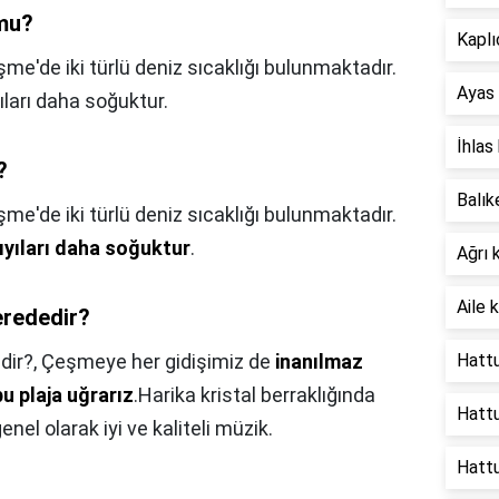
 mu?
Kaplı
e'de iki türlü deniz sıcaklığı bulunmaktadır.
Ayas 
ıları daha soğuktur.
İhlas
?
Balık
me'de iki türlü deniz sıcaklığı bulunmaktadır.
ıyıları daha soğuktur
.
Ağrı 
Aile k
erededir?
dir?,
Çeşmeye her gidişimiz de
inanılmaz
Hattu
 plaja uğrarız
.Harika kristal berraklığında
Hattu
enel olarak iyi ve kaliteli müzik.
Hatt