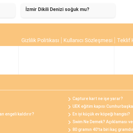
İzmir Dikili Denizi soğuk mu?
Gizlilik Politikası
Kullanıcı Sözleşmesi
Teklif 
Capture kart ne işe yarar?
UEK eğitim kapısı Cumhurbaşkanl
n engeli kaldırır?
En iyi küçük ev köpeği hangisi?
Swim Ne Demek? Açıklaması ve 
80 gramın 40'ta biri kaç gramdı