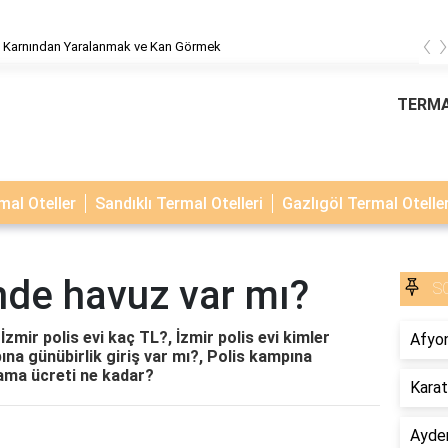
‹
 Karnından Yaralanmak ve Kan Görmek
TERMA
al Oteller
Sandıklı Termal Otelleri
Gazlıgöl Termal Oteller
inde havuz var mı?
S
İzmir polis evi kaç TL?, İzmir polis evi kimler
Afyon
pına günübirlik giriş var mı?, Polis kampına
lama ücreti ne kadar?
Karat
Ayder