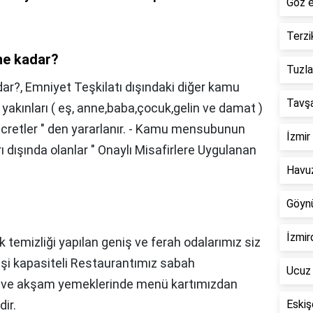
Göz e
Terzi
ne kadar?
Tuzla
dar?,
Emniyet Teşkilatı dışındaki diğer kamu
Tavşa
 yakınları ( eş, anne,baba,çocuk,gelin ve damat )
etler " den yararlanır. - Kamu mensubunun
İzmir
 dışında olanlar " Onaylı Misafirlere Uygulanan
Havuz
Göynü
İzmir
 temizliği yapılan geniş ve ferah odalarımız siz
kişi kapasiteli Restaurantımız sabah
Ucuz 
le ve akşam yemeklerinde menü kartımızdan
ir.
Eskiş