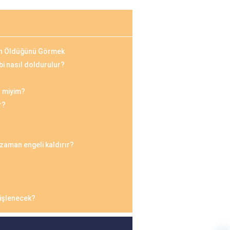
un Öldüğünü Görmek
i nasıl doldurulur?
r miyim?
r?
zaman engeli kaldırır?
 işlenecek?