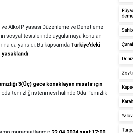
Rüya
deme
 ve Alkol Piyasası Düzenleme ve Denetleme
Sahib
rin sosyal tesislerinde uygulamaya konulan
larına da yansıdı. Bu kapsamda
Türkiye'deki
Çanak
şı yasaklandı
.
Deniz
Zeyti
mizliği 3(Üç) gece konaklayan misafir için
Kapad
 oda temizliği istenmesi halinde Oda Temizlik
Karah
Yalov
Turgu
 kamp müracaatlarımız
22.04.2024 saat 17:00