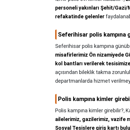
personeli yakınları Şehit/Gazi/Ma
refakatinde gelenler
faydalanabi
Seferihisar polis kampına g
Seferihisar polis kampına günübir
misafirlerimiz Ön nizamiyede Güv
kol bantları verilerek tesisimize
açısından bileklik takma zorunlul
departmanlarda hizmet verilmey
Polis kampına kimler girebi
Polis kampına kimler girebilir?,
K
ailelerimiz, gazilerimiz, vazife
Sosyal Tesislere giriş kartı bul