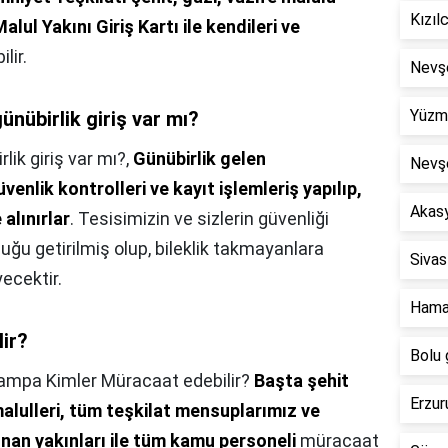
Kızıl
lul Yakını Giriş Kartı ile kendileri ve
lir.
Nevşe
Yüzme
ünübirlik giriş var mı?
lik giriş var mı?,
Günübirlik gelen
Nevşe
enlik kontrolleri ve kayıt işlemleriş yapılıp,
Akasy
 alınırlar
. Tesisimizin ve sizlerin güvenliği
uğu getirilmiş olup, bileklik takmayanlara
Sivas
ecektir.
Hama
lir?
Bolu 
ampa Kimler Müracaat edebilir?
Başta şehit
Erzur
 malulleri, tüm teşkilat mensuplarımız ve
unan yakınları ile tüm kamu personeli
müracaat