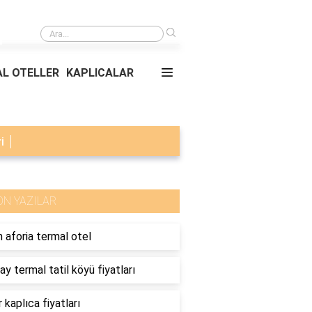
›
Rüyada Karnından Yaralanmak ve Kan Görmek
L OTELLER
KAPLICALAR
i
ON YAZILAR
 aforia termal otel
ay termal tatil köyü fiyatları
 kaplıca fiyatları