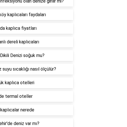
nfeksiyonu olan denize girilir mi?
köy kaplıcaları faydaları
da kaplıca fiyatları
nlı dereli kaplıcaları
 Dikili Denizi soğuk mu?
 suyu sıcaklığı nasıl ölçülür?
k kaplıca otelleri
de termal oteller
kaplıcalar nerede
ehir'de deniz var mı?