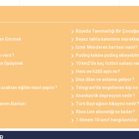
Rüyada Tanımadığı Bir Çocuğ
Kan Görmek
Beyaz tahta kaleminin mürekkeb
İzmir Menderes haritası nasıl?
 verir?
Puding kekine puding ekleyebili
tan Öpüşmek
10 km2'de kaç futbol sahası va
Hevc ve h265 aynı mı?
Disa dilan ne anlama geliyor?
uzaktan eğitim nasıl yapılır?
Telegram'da engellenen kişi ne 
Anankastik depresyon nedir?
anım Alanları
Türk Bayrağının hikayesi nedir?
Xbox Live aboneliği ne kadar?
1 dönem 10 sınıf hangi konular
R