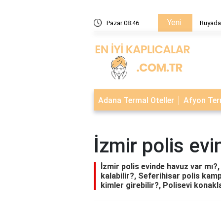
Yeni
 Yaralanmak ve Kan Görmek
Pazar 08:46
Rüyada
Adana Termal Oteller
Afyon Term
İzmir polis ev
İzmir polis evinde havuz var mı?, 
kalabilir?, Seferihisar polis kam
kimler girebilir?, Polisevi konak