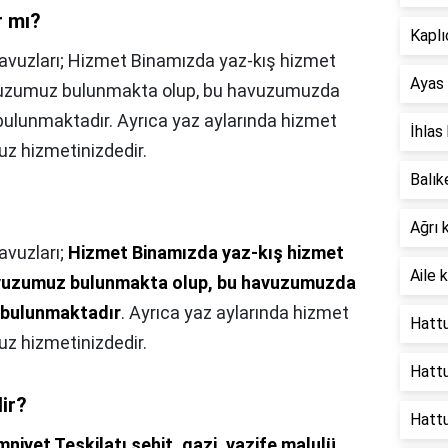
r mı?
Kaplı
Havuzları; Hizmet Binamızda yaz-kış hizmet
Ayas 
avuzumuz bulunmakta olup, bu havuzumuzda
ulunmaktadır. Ayrıca yaz aylarında hizmet
İhlas
z hizmetinizdedir.
Balık
Ağrı 
vuzları;
Hizmet Binamızda yaz-kış hizmet
Aile k
havuzumuz bulunmakta olup, bu havuzumuzda
 bulunmaktadır
. Ayrıca yaz aylarında hizmet
Hattu
z hizmetinizdedir.
Hattu
lir?
Hatt
mniyet Teşkilatı şehit, gazi, vazife malulü