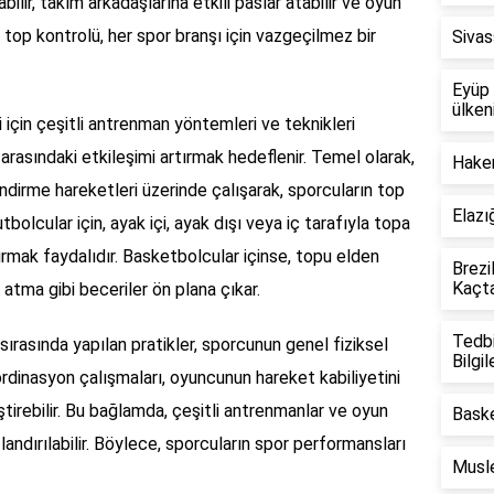
ilir, takım arkadaşlarına etkili paslar atabilir ve oyun
e, top kontrolü, her spor branşı için vazgeçilmez bir
Sivas
Eyüp 
ülken
i için çeşitli antrenman yöntemleri ve teknikleri
op arasındaki etkileşimi artırmak hedeflenir. Temel olarak,
Hakem
irme hareketleri üzerinde çalışarak, sporcuların top
Elazı
 futbolcular için, ayak içi, ayak dışı veya iç tarafıyla topa
urmak faydalıdır. Basketbolcular içinse, topu elden
Brezi
Kaçt
atma gibi beceriler ön plana çıkar.
Tedbi
 sırasında yapılan pratikler, sporcunun genel fiziksel
Bilgil
rdinasyon çalışmaları, oyuncunun hareket kabiliyetini
ştirebilir. Bu bağlamda, çeşitli antrenmanlar ve oyun
Baske
landırılabilir. Böylece, sporcuların spor performansları
Musle