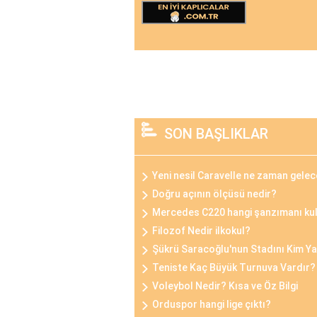
SON BAŞLIKLAR
Yeni nesil Caravelle ne zaman gele
Doğru açının ölçüsü nedir?
Mercedes C220 hangi şanzımanı kul
Filozof Nedir ilkokul?
Şükrü Saracoğlu'nun Stadını Kim Ya
Teniste Kaç Büyük Turnuva Vardır?
Voleybol Nedir? Kısa ve Öz Bilgi
Orduspor hangi lige çıktı?