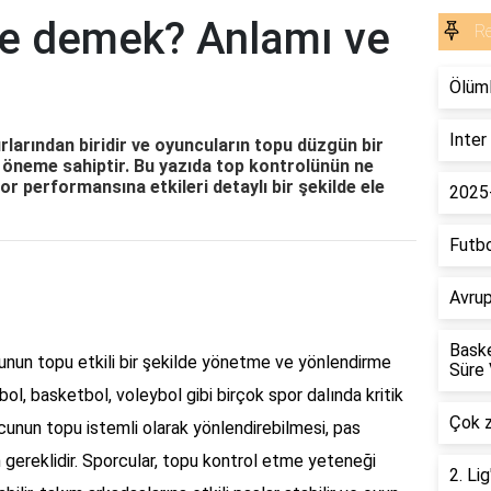
ne demek? Anlamı ve
R
Ölüml
Inter
larından biridir ve oyuncuların topu düzgün bir
i öneme sahiptir. Bu yazıda top kontrolünün ne
por performansına etkileri detaylı bir şekilde ele
2025
Futbo
Avrup
Baske
nun topu etkili bir şekilde yönetme ve yönlendirme
Süre 
bol, basketbol, voleybol gibi birçok spor dalında kritik
Çok za
uncunun topu istemli olarak yönlendirebilmesi, pas
 gereklidir. Sporcular, topu kontrol etme yeteneği
2. Li