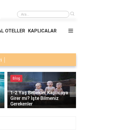
›
Doğru açının ölçüsü nedir?
L OTELLER
KAPLICALAR
i
Blog
Termal Oteller
›
1-2 Yaş Bebekler Kaplıcaya
Girer mi? İşte Bilmeniz
Afyon Termal Oteller v
Gerekenler
Kaplıcalar