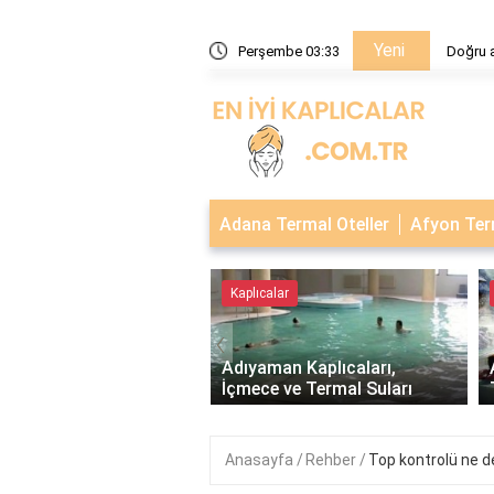
Yeni
sü nedir?
Perşembe 03:33
Doğru a
Adana Termal Oteller
Afyon Term
alar
Kaplıcalar
‹
e Bağ-Kurlu Emeklilere
a Tedavisi - Sağlık ve
Adıyaman Kaplıcaları,
 İçin Destek..
İçmece ve Termal Suları
Anasayfa
Rehber
Top kontrolü ne 