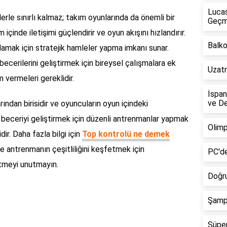
Lucas
rle sınırlı kalmaz; takım oyunlarında da önemli bir
Geçm
m içinde iletişimi güçlendirir ve oyun akışını hızlandırır.
Balko
ğlamak için stratejik hamleler yapma imkanı sunar.
becerilerini geliştirmek için bireysel çalışmalara ek
Uzatm
vermeleri gereklidir.
İspan
ve De
ından birisidir ve oyuncuların oyun içindeki
 beceriyi geliştirmek için düzenli antrenmanlar yapmak
Olimp
ir. Daha fazla bilgi için
Top kontrolü ne demek
 ve antrenmanın çeşitliliğini keşfetmek için
PC'de
etmeyi unutmayın.
Doğru
Şampi
Süper