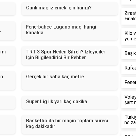
Canlı maç izlemek için hangi?
Ziraa
Final
Fenerbahçe-Lugano maçı hangi
?
kanalda
Kilo 
yeme
 mi
TRT 3 Spor Neden Şifreli? Izleyiciler
Beşik
İçin Bilgilendirici Bir Rehber
Rafae
an
Gerçek bir saha kaç metre
Fener
Voley
Süper Lig ilk yarı kaç dakika
şart 
Türki
Basketbolda bir maçın toplam süresi
ne z
kaç dakikadır