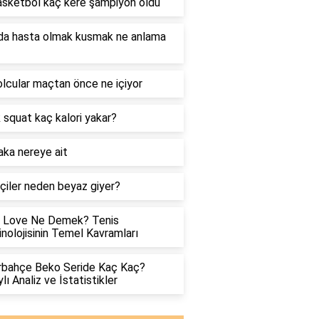
sketbol kaç kere şampiyon oldu
da hasta olmak kusmak ne anlama
lcular maçtan önce ne içiyor
 squat kaç kalori yakar?
aka nereye ait
çiler neden beyaz giyer?
s Love Ne Demek? Tenis
nolojisinin Temel Kavramları
rbahçe Beko Seride Kaç Kaç?
lı Analiz ve İstatistikler