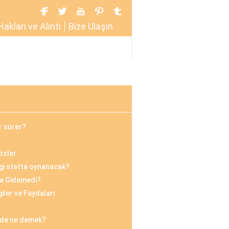
Hakları ve Alıntı
Bize Ulaşın
r sürer?
özler
gi statta oynanacak?
ya Gidemedi?
iler ve Faydaları
cede ne demek?