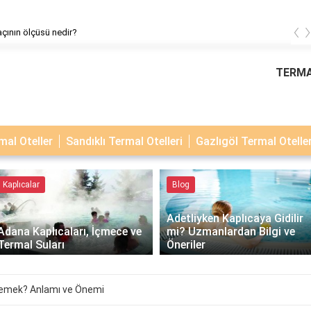
‹
çının ölçüsü nedir?
TERMA
al Oteller
Sandıklı Termal Otelleri
Gazlıgöl Termal Oteller
Kaplıcalar
Blog
Adetliyken Kaplıcaya Gidilir
Adana Kaplıcaları, İçmece ve
mi? Uzmanlardan Bilgi ve
Termal Suları
Öneriler
demek? Anlamı ve Önemi