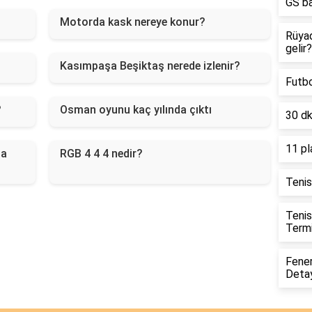
GS ba
Motorda kask nereye konur?
Rüya
gelir?
Kasımpaşa Beşiktaş nerede izlenir?
Futbo
?
Osman oyunu kaç yılında çıktı
30 dk
11 pl
da
RGB 4 4 4 nedir?
Tenis
Teni
Termi
Fene
Detay