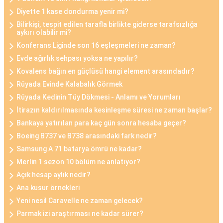
Diyette 1 kase dondurma yenir mi?
Bilirkişi, tespit edilen tarafla birlikte giderse tarafsızlığa
aykırı olabilir mi?
Konferans Liginde son 16 eşleşmeleri ne zaman?
Evde ağırlık sehpası yoksa ne yapılır?
Kovalens bağın en güçlüsü hangi element arasındadır?
Rüyada Evinde Kalabalık Görmek
Rüyada Kedinin Tüy Dökmesi - Anlamı ve Yorumları
İtirazın kaldırılmasında kesinleşme süresi ne zaman başlar?
Bankaya yatırılan para kaç gün sonra hesaba geçer?
Boeing B737 ve B738 arasındaki fark nedir?
Samsung A 71 batarya ömrü ne kadar?
Merlin 1 sezon 10 bölüm ne anlatıyor?
Açık hesap aylık nedir?
Ana kusur örnekleri
Yeni nesil Caravelle ne zaman gelecek?
Parmak izi araştırması ne kadar sürer?