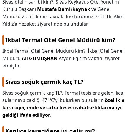
Sivas otelin sahibi kim?,
Sivas Keykavus Otel Yönetim
Kurulu Başkanı
Mustafa Demirkaynak
ve Genel
Müdürü Zülal Demirkaynak, Rektörümüz Prof. Dr. Alim
Yıldız'a nezaket ziyaretinde bulundular.
Ikbal Termal Otel Genel Müdürü kim?
Ikbal Termal Otel Genel Müdürü kim?,
İkbal Otel Genel
Müdürü
Ali GÜMÜŞHAN
Afyon Eğitim Vakfını ziyaret
etmiştir.
Sivas soğuk çermik kaç TL?
Sivas soğuk çermik kaç TL?,
Termal tesislere gelen ılıca
O
sularının sıcaklığı 47
C'yi bulurken bu suların
özellikle
karaciğer, mide ve safra kesesi rahatsızlıklarına iyi
geldiği ifade ediliyor
.
Kaplıca karaciğere iyi gelir mi?