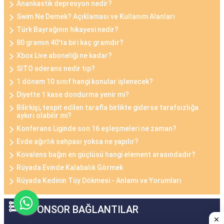
Anankastik depresyon nedir?
Swim Ne Demek? Açıklaması ve Kullanım Alanları
Türk Bayrağının hikayesi nedir?
80 gramın 40'ta biri kaç gramdır?
Xbox Live aboneliği ne kadar?
SITO aderans nedir tıp?
1 dönem 10 sınıf hangi konular işlenecek?
Diyette 1 kase dondurma yenir mi?
Bilirkişi, tespit edilen tarafla birlikte giderse tarafsızlığa
aykırı olabilir mi?
Konferans Liginde son 16 eşleşmeleri ne zaman?
Evde ağırlık sehpası yoksa ne yapılır?
Kovalens bağın en güçlüsü hangi element arasındadır?
Rüyada Evinde Kalabalık Görmek
Rüyada Kedinin Tüy Dökmesi - Anlamı ve Yorumları
SPONSOR BAĞLANTILAR