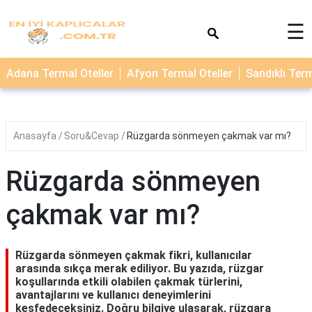
×
☰
TERMAL
Adana Termal Oteller
Afyon Termal Oteller
Sandıklı Term
OTELLER
KAPLICALAR
Anasayfa
Soru&Cevap
Rüzgarda sönmeyen çakmak var mı?
Rüzgarda sönmeyen
çakmak var mı?
Rüzgarda sönmeyen çakmak fikri, kullanıcılar
arasında sıkça merak ediliyor. Bu yazıda, rüzgar
koşullarında etkili olabilen çakmak türlerini,
avantajlarını ve kullanıcı deneyimlerini
keşfedeceksiniz. Doğru bilgiye ulaşarak, rüzgara