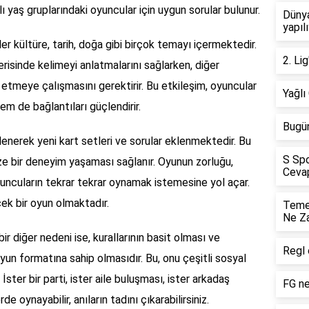
ı yaş gruplarındaki oyuncular için uygun sorular bulunur.
Dünya
yapıl
r kültüre, tarih, doğa gibi birçok temayı içermektedir.
2. Li
içerisinde kelimeyi anlatmalarını sağlarken, diğer
etmeye çalışmasını gerektirir. Bu etkileşim, oyuncular
Yağlı
em de bağlantıları güçlendirir.
Bugün
enerek yeni kart setleri ve sorular eklenmektedir. Bu
S Spo
ze bir deneyim yaşaması sağlanır. Oyunun zorluğu,
Cevap
i, oyuncuların tekrar tekrar oynamak istemesine yol açar.
cek bir oyun olmaktadır.
Temel
Ne Z
r diğer nedeni ise, kurallarının basit olması ve
Regl 
yun formatına sahip olmasıdır. Bu, onu çeşitli sosyal
İster bir parti, ister aile buluşması, ister arkadaş
FG n
 oynayabilir, anıların tadını çıkarabilirsiniz.