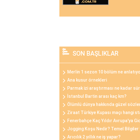
SON BAŞLIKLAR
Merlin 1 sezon 10 bölüm ne anlatıy
Ana kusur örnekleri
Parmak izi araştırması ne kadar sü
İstanbul Bartin arası kaç km?
Ölümlü dünya hakkında güzel sözle
Ziraat Türkiye Kupası maçı hangi s
Fenerbahçe Kaç Yıldır Avrupa'ya G
Jogging Koşu Nedir? Temel Bilgiler 
Arıcılık 2 yıllık ne iş yapar?