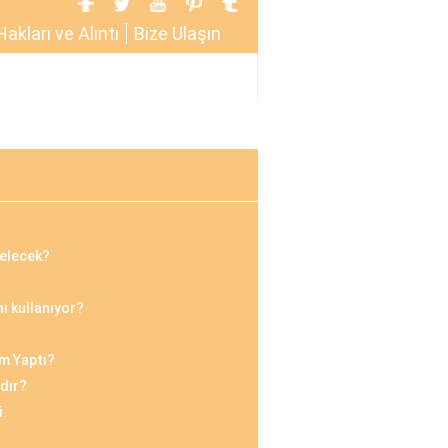
Hakları ve Alıntı
Bize Ulaşın
gelecek?
 kullanıyor?
im Yaptı?
dır?
i