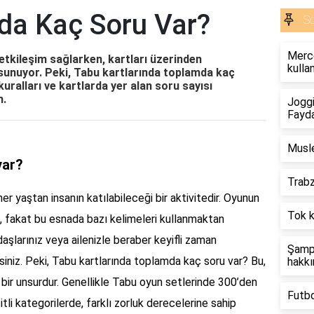
nda Kaç Soru Var?
S
Merc
etkileşim sağlarken, kartları üzerinden
kulla
m sunuyor. Peki, Tabu kartlarında toplamda kaç
ralları ve kartlarda yer alan soru sayısı
n.
Joggi
Fayda
Musle
var?
Trabz
er yaştan insanın katılabileceği bir aktivitedir. Oyunun
Tok k
, fakat bu esnada bazı kelimeleri kullanmaktan
aşlarınız veya ailenizle beraber keyifli zaman
Şampi
ilirsiniz. Peki, Tabu kartlarında toplamda kaç soru var? Bu,
hakkı
 bir unsurdur. Genellikle Tabu oyun setlerinde 300’den
Futb
tli kategorilerde, farklı zorluk derecelerine sahip