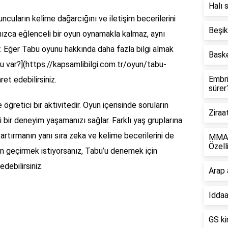
Halı 
uncuların kelime dağarcığını ve iletişim becerilerini
Beşik
lnızca eğlenceli bir oyun oynamakla kalmaz, aynı
. Eğer Tabu oyunu hakkında daha fazla bilgi almak
Baske
oru var?](https://kapsamlibilgi.com.tr/oyun/tabu-
Embri
ret edebilirsiniz.
sürer
retici bir aktivitedir. Oyun içerisinde soruların
Ziraa
ni bir deneyim yaşamanızı sağlar. Farklı yaş gruplarına
artırmanın yanı sıra zeka ve kelime becerilerini de
MMA G
Özell
an geçirmek istiyorsanız, Tabu’u denemek için
edebilirsiniz.
Arap 
İddaa
GS ki