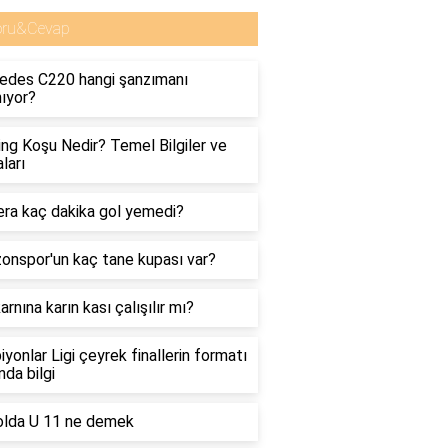
oru&Cevap
edes C220 hangi şanzımanı
nıyor?
ng Koşu Nedir? Temel Bilgiler ve
ları
ra kaç dakika gol yemedi?
onspor'un kaç tane kupası var?
arnına karın kası çalışılır mı?
yonlar Ligi çeyrek finallerin formatı
nda bilgi
olda U 11 ne demek