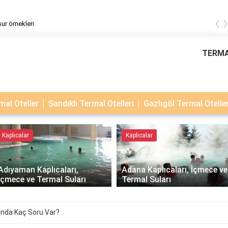
‹
ur örnekleri
TERMA
al Oteller
Sandıklı Termal Otelleri
Gazlıgöl Termal Oteller
Kaplıcalar
Kaplıcalar
Adıyaman Kaplıcaları,
Adana Kaplıcaları, İçmece ve
İçmece ve Termal Suları
Termal Suları
ında Kaç Soru Var?