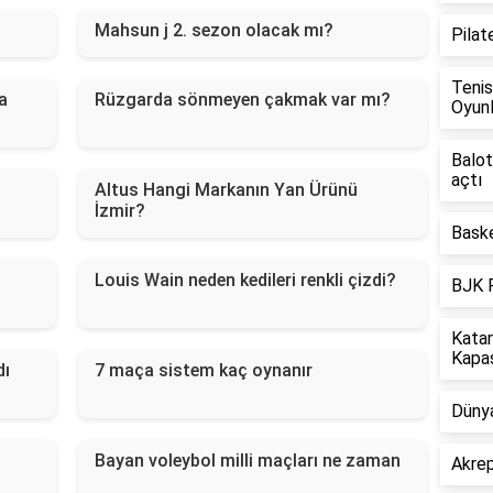
Mahsun j 2. sezon olacak mı?
Pilat
Tenis
a
Rüzgarda sönmeyen çakmak var mı?
Oyunl
Balot
açtı
Altus Hangi Markanın Yan Ürünü
İzmir?
Baske
Louis Wain neden kedileri renkli çizdi?
BJK 
Katar
Kapas
dı
7 maça sistem kaç oynanır
Dünya
ç
Bayan voleybol milli maçları ne zaman
Akrep