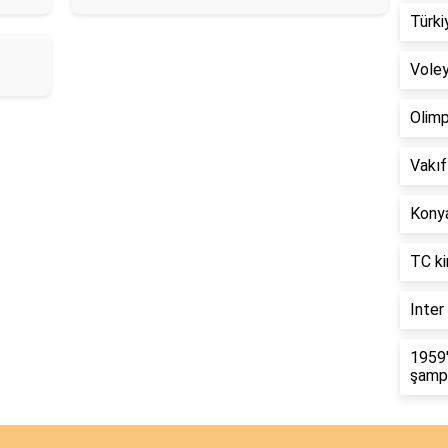
Türki
Voley
Olimp
Vakıf
Kony
TC kim
Inter
1959'
şampi