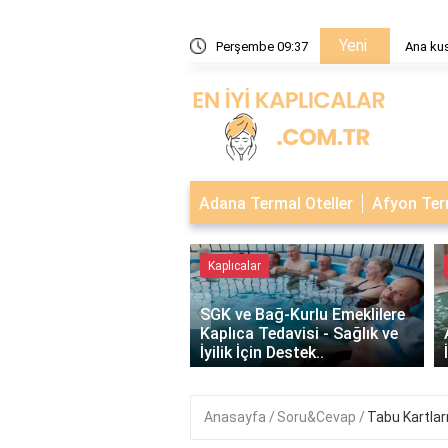
Yeni
edir?
Perşembe 09:37
Ana kus
Adana Termal Oteller
Afyon Term
 Oteller
Kaplıcalar
‹
SGK ve Bağ-Kurlu Emeklilere
 Sandıklı Termal
Kaplıca Tedavisi - Sağlık ve
ri ve Kaplıcalar
İyilik İçin Destek..
Anasayfa
Soru&Cevap
Tabu Kartlar