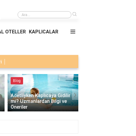
›
Ana kusur örnekleri
L OTELLER
KAPLICALAR
i
Blog
Blog
›
Adetliyken Kaplıcaya Gidilir
1-2 Yaş Bebekler Kaplı
mi? Uzmanlardan Bilgi ve
Girer mi? İşte Bilmeniz
Öneriler
Gerekenler