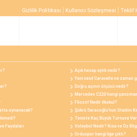
Gizlilik Politikası
Kullanıcı Sözleşmesi
Teklif 
or?
Açık hesap aylık nedir?
Yeni nesil Caravelle ne zaman 
rer?
Doğru açının ölçüsü nedir?
Mercedes C220 hangi şanzımanı
r
Filozof Nedir ilkokul?
tatta oynanacak?
Şükrü Saracoğlu'nun Stadını K
idemedi?
Teniste Kaç Büyük Turnuva Var
ve Faydaları
Voleybol Nedir? Kısa ve Öz Bilg
Orduspor hangi lige çıktı?