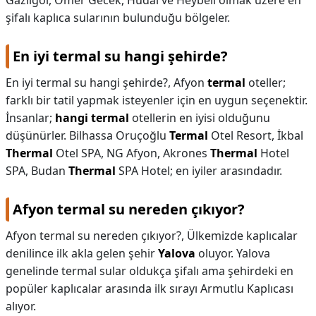
Gazligöl, Ömer Gecek, Hüdai ve Heybeli olmak üzere en
şifalı kaplıca sularının bulunduğu bölgeler.
En iyi termal su hangi şehirde?
En iyi termal su hangi şehirde?,
Afyon
termal
oteller;
farklı bir tatil yapmak isteyenler için en uygun seçenektir.
İnsanlar;
hangi termal
otellerin en iyisi olduğunu
düşünürler. Bilhassa Oruçoğlu
Termal
Otel Resort, İkbal
Thermal
Otel SPA, NG Afyon, Akrones
Thermal
Hotel
SPA, Budan
Thermal
SPA Hotel; en iyiler arasındadır.
Afyon termal su nereden çıkıyor?
Afyon termal su nereden çıkıyor?,
Ülkemizde kaplıcalar
denilince ilk akla gelen şehir
Yalova
oluyor. Yalova
genelinde termal sular oldukça şifalı ama şehirdeki en
popüler kaplıcalar arasında ilk sırayı Armutlu Kaplıcası
alıyor.