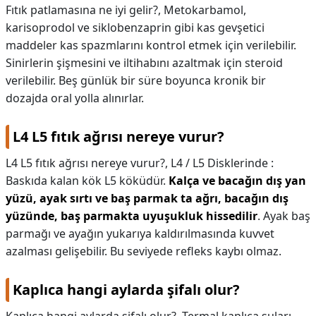
Fıtık patlamasına ne iyi gelir?,
Metokarbamol,
karisoprodol ve siklobenzaprin gibi kas gevşetici
maddeler kas spazmlarını kontrol etmek için verilebilir.
Sinirlerin şişmesini ve iltihabını azaltmak için steroid
verilebilir. Beş günlük bir süre boyunca kronik bir
dozajda oral yolla alınırlar.
L4 L5 fıtık ağrısı nereye vurur?
L4 L5 fıtık ağrısı nereye vurur?,
L4 / L5 Disklerinde :
Baskıda kalan kök L5 köküdür.
Kalça ve bacağın dış yan
yüzü, ayak sırtı ve baş parmak ta ağrı, bacağın dış
yüzünde, baş parmakta uyuşukluk hissedilir
. Ayak baş
parmağı ve ayağın yukarıya kaldırılmasında kuvvet
azalması gelişebilir. Bu seviyede refleks kaybı olmaz.
Kaplıca hangi aylarda şifalı olur?