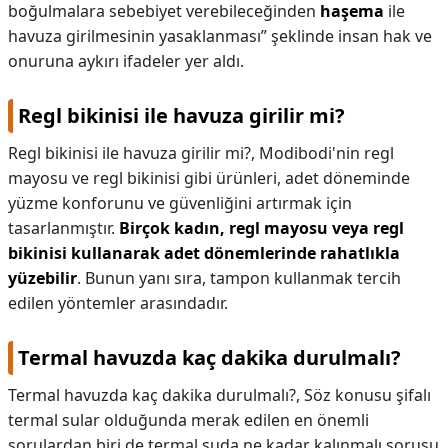
boğulmalara sebebiyet verebileceğinden
haşema
ile
havuza girilmesinin yasaklanması” şeklinde insan hak ve
onuruna aykırı ifadeler yer aldı.
Regl bikinisi ile havuza girilir mi?
Regl bikinisi ile havuza girilir mi?,
Modibodi'nin regl
mayosu ve regl bikinisi gibi ürünleri, adet döneminde
yüzme konforunu ve güvenliğini artırmak için
tasarlanmıştır.
Birçok kadın, regl mayosu veya regl
bikinisi kullanarak adet dönemlerinde rahatlıkla
yüzebilir
. Bunun yanı sıra, tampon kullanmak tercih
edilen yöntemler arasındadır.
Termal havuzda kaç dakika durulmalı?
Termal havuzda kaç dakika durulmalı?,
Söz konusu şifalı
termal sular olduğunda merak edilen en önemli
sorulardan biri de termal suda ne kadar kalınmalı sorusu