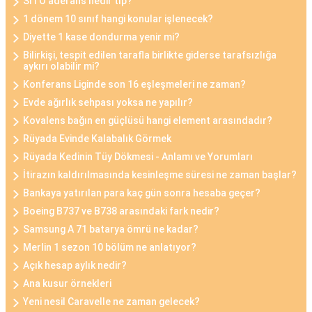
SITO aderans nedir tıp?
1 dönem 10 sınıf hangi konular işlenecek?
Diyette 1 kase dondurma yenir mi?
Bilirkişi, tespit edilen tarafla birlikte giderse tarafsızlığa
aykırı olabilir mi?
Konferans Liginde son 16 eşleşmeleri ne zaman?
Evde ağırlık sehpası yoksa ne yapılır?
Kovalens bağın en güçlüsü hangi element arasındadır?
Rüyada Evinde Kalabalık Görmek
Rüyada Kedinin Tüy Dökmesi - Anlamı ve Yorumları
İtirazın kaldırılmasında kesinleşme süresi ne zaman başlar?
Bankaya yatırılan para kaç gün sonra hesaba geçer?
Boeing B737 ve B738 arasındaki fark nedir?
Samsung A 71 batarya ömrü ne kadar?
Merlin 1 sezon 10 bölüm ne anlatıyor?
Açık hesap aylık nedir?
Ana kusur örnekleri
Yeni nesil Caravelle ne zaman gelecek?