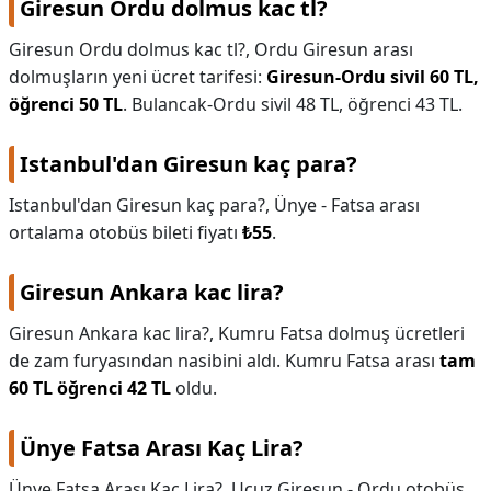
Giresun Ordu dolmus kac tl?
Giresun Ordu dolmus kac tl?,
Ordu Giresun arası
dolmuşların yeni ücret tarifesi:
Giresun-Ordu sivil 60 TL,
öğrenci 50 TL
. Bulancak-Ordu sivil 48 TL, öğrenci 43 TL.
Istanbul'dan Giresun kaç para?
Istanbul'dan Giresun kaç para?,
Ünye - Fatsa arası
ortalama otobüs bileti fiyatı
₺55
.
Giresun Ankara kac lira?
Giresun Ankara kac lira?,
Kumru Fatsa dolmuş ücretleri
de zam furyasından nasibini aldı. Kumru Fatsa arası
tam
60 TL öğrenci 42 TL
oldu.
Ünye Fatsa Arası Kaç Lira?
Ünye Fatsa Arası Kaç Lira?,
Ucuz Giresun - Ordu otobüs