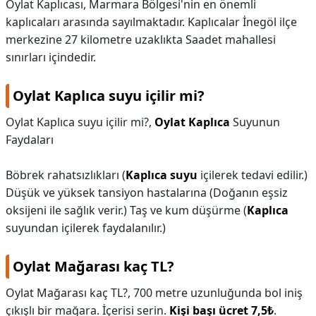
Oylat Kaplıcası, Marmara Bölgesi'nin en önemli
kaplıcaları arasında sayılmaktadır. Kaplıcalar İnegöl ilçe
merkezine 27 kilometre uzaklıkta Saadet mahallesi
sınırları içindedir.
Oylat Kaplıca suyu içilir mi?
Oylat Kaplıca suyu içilir mi?,
Oylat Kaplıca
Suyunun
Faydaları
Böbrek rahatsızlıkları (
Kaplıca suyu
içilerek tedavi edilir.)
Düşük ve yüksek tansiyon hastalarına (Doğanın eşsiz
oksijeni ile sağlık verir.) Taş ve kum düşürme (
Kaplıca
suyundan içilerek faydalanılır.)
Oylat Mağarası kaç TL?
Oylat Mağarası kaç TL?,
700 metre uzunluğunda bol iniş
çıkışlı bir mağara. İçerisi serin.
Kişi başı ücret 7,5₺
.