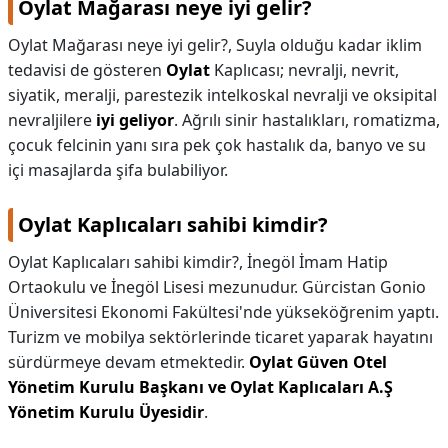
Oylat Mağarası neye iyi gelir?
Oylat Mağarası neye iyi gelir?,
Suyla olduğu kadar iklim
tedavisi de gösteren
Oylat
Kaplıcası; nevralji, nevrit,
siyatik, meralji, parestezik intelkoskal nevralji ve oksipital
nevraljilere
iyi geliyor
. Ağrılı sinir hastalıkları, romatizma,
çocuk felcinin yanı sıra pek çok hastalık da, banyo ve su
içi masajlarda şifa bulabiliyor.
Oylat Kaplıcaları sahibi kimdir?
Oylat Kaplıcaları sahibi kimdir?,
İnegöl İmam Hatip
Ortaokulu ve İnegöl Lisesi mezunudur. Gürcistan Gonio
Üniversitesi Ekonomi Fakültesi'nde yükseköğrenim yaptı.
Turizm ve mobilya sektörlerinde ticaret yaparak hayatını
sürdürmeye devam etmektedir.
Oylat Güven Otel
Yönetim Kurulu Başkanı ve Oylat Kaplıcaları A.Ş
Yönetim Kurulu Üyesidir
.