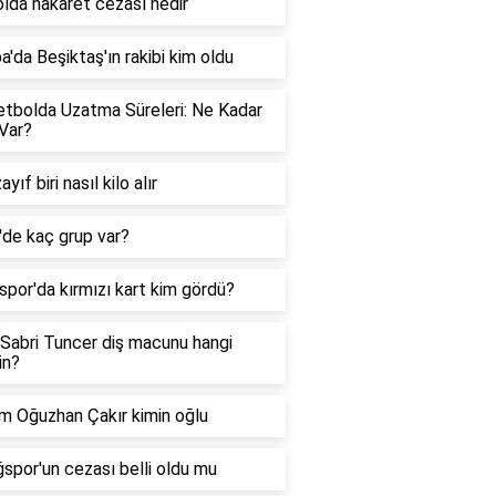
lda hakaret cezası nedir
a'da Beşiktaş'ın rakibi kim oldu
tbolda Uzatma Süreleri: Ne Kadar
Var?
yıf biri nasıl kilo alır
g'de kaç grup var?
spor'da kırmızı kart kim gördü?
Sabri Tuncer diş macunu hangi
in?
 Oğuzhan Çakır kimin oğlu
ğspor'un cezası belli oldu mu