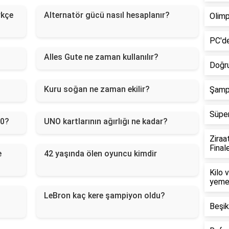
rkçe
Alternatör gücü nasıl hesaplanır?
Olimp
PC'de
Alles Gute ne zaman kullanılır?
Doğru
Kuru soğan ne zaman ekilir?
Şampi
Süper
20?
UNO kartlarının ağırlığı ne kadar?
Ziraa
Final
e
42 yaşında ölen oyuncu kimdir
Kilo 
yeme
LeBron kaç kere şampiyon oldu?
Beşik