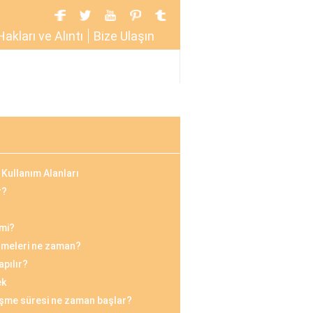
Hakları ve Alıntı
Bize Ulaşın
Kullanım Alanları
r?
 mi?
şmeleri ne zaman?
apılır?
ek
leşme süresi ne zaman başlar?