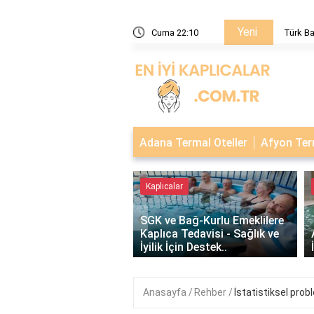
Yeni
çıklaması ve Kullanım Alanları
Cuma 22:10
Türk Ba
Adana Termal Oteller
Afyon Term
 Oteller
Kaplıcalar
‹
SGK ve Bağ-Kurlu Emeklilere
 Sandıklı Termal
Kaplıca Tedavisi - Sağlık ve
ri ve Kaplıcalar
İyilik İçin Destek..
Anasayfa
Rehber
İstatistiksel prob