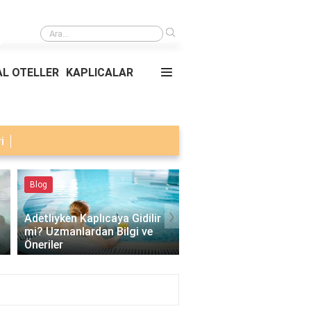
›
Türk Bayrağının hikayesi nedir?
L OTELLER
KAPLICALAR
i
Blog
Blog
›
Adetliyken Kaplıcaya Gidilir
1-2 Yaş Bebekler Kaplı
mi? Uzmanlardan Bilgi ve
Girer mi? İşte Bilmeniz
Öneriler
Gerekenler