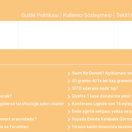
Gizlilik Politikası
Kullanıcı Sözleşmesi
Teklif 
Swim Ne Demek? Açıklaması ve 
80 gramın 40'ta biri kaç gramdı
SITO aderans nedir tıp?
enecek?
Diyette 1 kase dondurma yenir
e giderse tarafsızlığa aykırı olabilir
Konferans Liginde son 16 eşle
Evde ağırlık sehpası yoksa ne y
lement arasındadır?
Rüyada Evinde Kalabalık Görm
mı ve Yorumları
İtirazın kaldırılmasında kesin