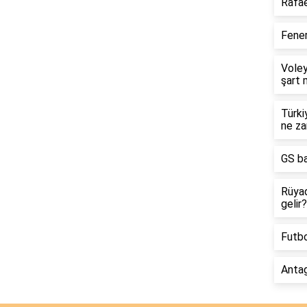
Rafae
Fener
Voley
şart 
Türki
ne z
GS ba
Rüya
gelir?
Futbo
Antag