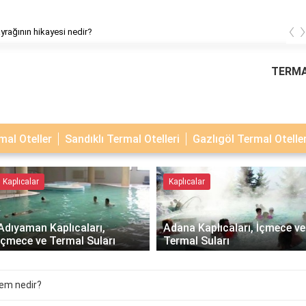
‹
yrağının hikayesi nedir?
TERMA
al Oteller
Sandıklı Termal Otelleri
Gazlıgöl Termal Oteller
Kaplıcalar
Kaplıcalar
Adıyaman Kaplıcaları,
Adana Kaplıcaları, İçmece ve
İçmece ve Termal Suları
Termal Suları
lem nedir?