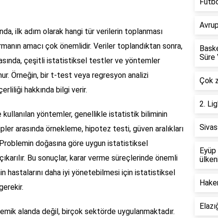
Futbo
Avrup
nda, ilk adım olarak hangi tür verilerin toplanması
tırmanın amacı çok önemlidir. Veriler toplandıktan sonra,
Baske
Süre 
amasında, çeşitli istatistiksel testler ve yöntemler
nur. Örneğin, bir t-test veya regresyon analizi
Çok za
liliği hakkında bilgi verir.
2. Li
ullanılan yöntemler, genellikle istatistik biliminin
Sivas
pler arasında örnekleme, hipotez testi, güven aralıkları
 Problemin doğasına göre uygun istatistiksel
Eyüp 
çıkarılır. Bu sonuçlar, karar verme süreçlerinde önemli
ülken
inin hastalarını daha iyi yönetebilmesi için istatistiksel
Hakem
gerekir.
Elazı
emik alanda değil, birçok sektörde uygulanmaktadır.