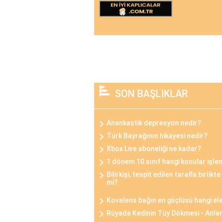
SON BAŞLIKLAR
Anankastik depresyon nedir?
Türk Bayrağının hikayesi nedir?
Xbox Live aboneliği ne kadar?
1 dönem 10 sınıf hangi konular işl
Bilirkişi, tespit edilen tarafla birlikt
mi?
Kovalens bağın en güçlüsü hangi e
Rüyada Kedinin Tüy Dökmesi - Anla