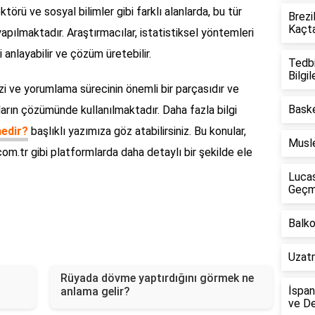
ktörü ve sosyal bilimler gibi farklı alanlarda, bu tür
Brezi
Kaçt
yapılmaktadır. Araştırmacılar, istatistiksel yöntemleri
 anlayabilir ve çözüm üretebilir.
Tedbi
Bilgil
lizi ve yorumlama sürecinin önemli bir parçasıdır ve
Baske
nların çözümünde kullanılmaktadır. Daha fazla bilgi
nedir?
başlıklı yazımıza göz atabilirsiniz. Bu konular,
Musle
r.com.tr gibi platformlarda daha detaylı bir şekilde ele
Lucas
Geçm
Balko
Uzatm
Rüyada dövme yaptırdığını görmek ne
İspan
anlama gelir?
ve De