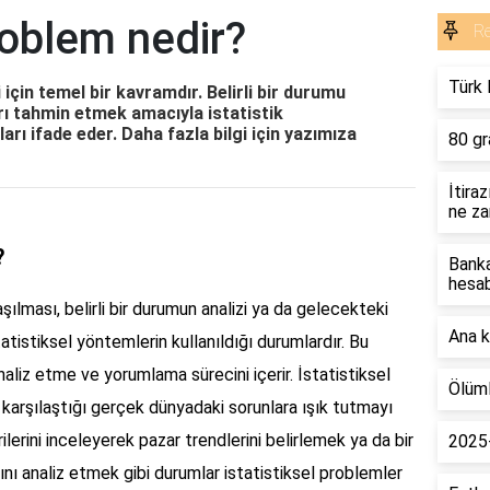
problem nedir?
R
Türk 
i için temel bir kavramdır. Belirli bir durumu
ı tahmin etmek amacıyla istatistik
rı ifade eder. Daha fazla bilgi için yazımıza
80 gr
İtira
ne za
?
Banka
hesa
şılması, belirli bir durumun analizi ya da gelecekteki
Ana k
atistiksel yöntemlerin kullanıldığı durumlardır. Bu
naliz etme ve yorumlama sürecini içerir. İstatistiksel
Ölüml
n karşılaştığı gerçek dünyadaki sorunlara ışık tutmayı
rilerini inceleyerek pazar trendlerini belirlemek ya da bir
2025
ını analiz etmek gibi durumlar istatistiksel problemler