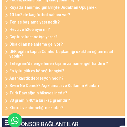
Puding kekine puding ekleyebilir miyim?
Rüyada Tanımadığın Biriyle Dudaktan Öpüşmek
10 km2'de kaç futbol sahası var?
Tenise başlama yaşı nedir?
Hevc ve h265 aynı mı?
Capture kart ne işe yarar?
Disa dilan ne anlama geliyor?
UEK eğitim kapısı Cumhurbaşkanlığı uzaktan eğitim nasıl
yapılır?
Telegram'da engellenen kişi ne zaman engeli kaldırır?
En iyi küçük ev köpeği hangisi?
Anankastik depresyon nedir?
Swim Ne Demek? Açıklaması ve Kullanım Alanları
Türk Bayrağının hikayesi nedir?
80 gramın 40'ta biri kaç gramdır?
Xbox Live aboneliği ne kadar?
SPONSOR BAĞLANTILAR