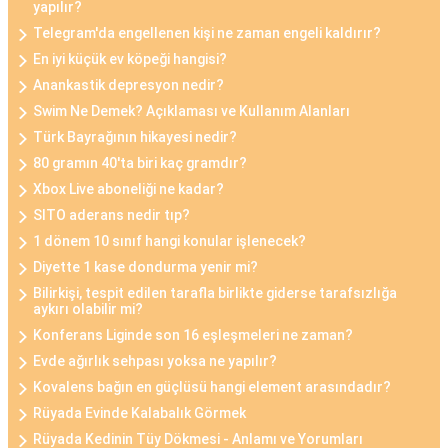
yapılır?
Telegram'da engellenen kişi ne zaman engeli kaldırır?
En iyi küçük ev köpeği hangisi?
Anankastik depresyon nedir?
Swim Ne Demek? Açıklaması ve Kullanım Alanları
Türk Bayrağının hikayesi nedir?
80 gramın 40'ta biri kaç gramdır?
Xbox Live aboneliği ne kadar?
SITO aderans nedir tıp?
1 dönem 10 sınıf hangi konular işlenecek?
Diyette 1 kase dondurma yenir mi?
Bilirkişi, tespit edilen tarafla birlikte giderse tarafsızlığa
aykırı olabilir mi?
Konferans Liginde son 16 eşleşmeleri ne zaman?
Evde ağırlık sehpası yoksa ne yapılır?
Kovalens bağın en güçlüsü hangi element arasındadır?
Rüyada Evinde Kalabalık Görmek
Rüyada Kedinin Tüy Dökmesi - Anlamı ve Yorumları